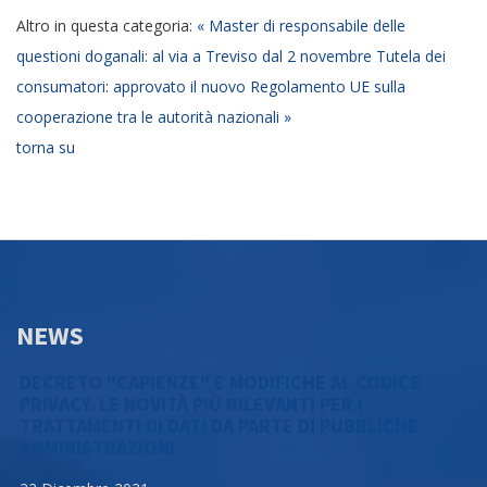
Altro in questa categoria:
« Master di responsabile delle
questioni doganali: al via a Treviso dal 2 novembre
Tutela dei
consumatori: approvato il nuovo Regolamento UE sulla
cooperazione tra le autorità nazionali »
torna su
NEWS
DECRETO "CAPIENZE" E MODIFICHE AL CODICE
PRIVACY. LE NOVITÀ PIÙ RILEVANTI PER I
TRATTAMENTI DI DATI DA PARTE DI PUBBLICHE
AMMINISTRAZIONI