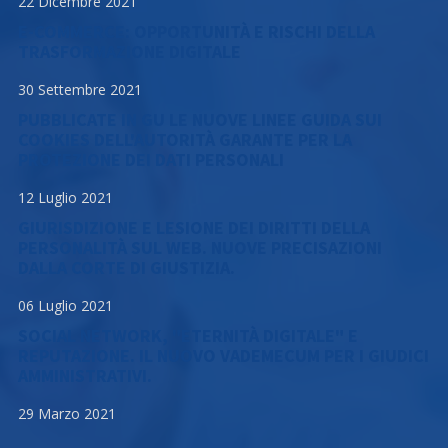
22 Dicembre 2021
E-COMMERCE: OPPORTUNITÀ E RISCHI DELLA
TRASFORMAZIONE DIGITALE
30 Settembre 2021
PUBBLICATE IN GU LE NUOVE LINEE GUIDA SUI
COOKIES DELL'AUTORITÀ GARANTE PER LA
PROTEZIONE DEI DATI PERSONALI
12 Luglio 2021
GIURISDIZIONE E LESIONE DEI DIRITTI DELLA
PERSONALITÀ SUL WEB. NUOVE PRECISAZIONI
DALLA CORTE DI GIUSTIZIA.
06 Luglio 2021
SOCIAL NETWORK, "ETERNITÀ DIGITALE" E
REPUTAZIONE. IL NUOVO VADEMECUM PER I GIUDICI
AMMINISTRATIVI.
29 Marzo 2021