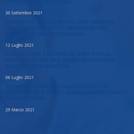
TRASFORMAZIONE DIGITALE
30 Settembre 2021
PUBBLICATE IN GU LE NUOVE LINEE GUIDA SUI
COOKIES DELL'AUTORITÀ GARANTE PER LA
PROTEZIONE DEI DATI PERSONALI
12 Luglio 2021
GIURISDIZIONE E LESIONE DEI DIRITTI DELLA
PERSONALITÀ SUL WEB. NUOVE PRECISAZIONI
DALLA CORTE DI GIUSTIZIA.
06 Luglio 2021
SOCIAL NETWORK, "ETERNITÀ DIGITALE" E
REPUTAZIONE. IL NUOVO VADEMECUM PER I GIUDICI
AMMINISTRATIVI.
29 Marzo 2021