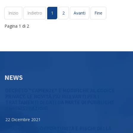
Inizio
Indietro
1
2
Avanti
Fine
Pagina 1 di 2
NEWS
DECRETO "CAPIENZE" E MODIFICHE AL CODICE
PRIVACY. LE NOVITÀ PIÙ RILEVANTI PER I
TRATTAMENTI DI DATI DA PARTE DI PUBBLICHE
AMMINISTRAZIONI
22 Dicembre 2021
E-COMMERCE: OPPORTUNITÀ E RISCHI DELLA