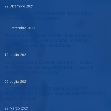
22 Dicembre 2021
E-COMMERCE: OPPORTUNITÀ E RISCHI DELLA
TRASFORMAZIONE DIGITALE
30 Settembre 2021
PUBBLICATE IN GU LE NUOVE LINEE GUIDA SUI
COOKIES DELL'AUTORITÀ GARANTE PER LA
PROTEZIONE DEI DATI PERSONALI
12 Luglio 2021
GIURISDIZIONE E LESIONE DEI DIRITTI DELLA
PERSONALITÀ SUL WEB. NUOVE PRECISAZIONI
DALLA CORTE DI GIUSTIZIA.
06 Luglio 2021
SOCIAL NETWORK, "ETERNITÀ DIGITALE" E
REPUTAZIONE. IL NUOVO VADEMECUM PER I GIUDICI
AMMINISTRATIVI.
29 Marzo 2021