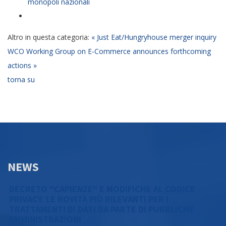
monopoli nazionali
Altro in questa categoria:
« Just Eat/Hungryhouse merger inquiry
WCO Working Group on E-Commerce announces forthcoming
actions »
torna su
NEWS
DECRETO "CAPIENZE" E MODIFICHE AL CODICE
PRIVACY. LE NOVITÀ PIÙ RILEVANTI PER I
TRATTAMENTI DI DATI DA PARTE DI PUBBLICHE
AMMINISTRAZIONI