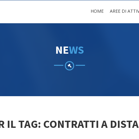
HOME
AREE DI ATTI
N
E
W
S
 IL TAG: CONTRATTI A DIST