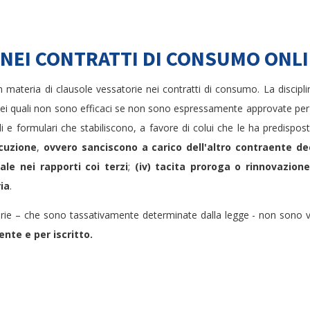
 NEI CONTRATTI DI CONSUMO ONL
 materia di clausole vessatorie nei contratti di consumo. La disciplin
i dei quali non sono efficaci se non sono espressamente approvate per 
i e formulari che stabiliscono, a favore di colui che le ha predispos
cuzione
,
ovvero sanciscono a carico dell'altro contraente dec
uale nei rapporti coi terzi
;
(iv) tacita proroga o rinnovazione
ia
.
rie – che sono tassativamente determinate dalla legge - non sono vi
nte e per iscritto.