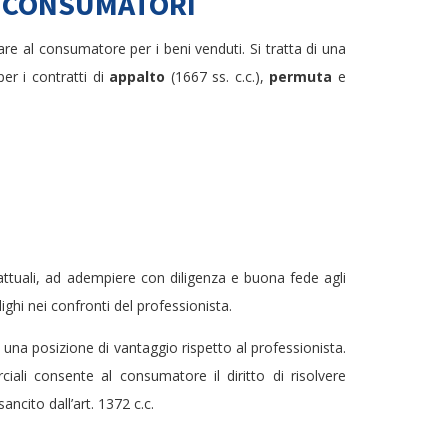
AI CONSUMATORI
are al consumatore per i beni venduti. Si tratta di una
er i contratti di
appalto
(1667 ss. c.c.),
permuta
e
rattuali, ad adempiere con diligenza e buona fede agli
ighi nei confronti del professionista.
 una posizione di vantaggio rispetto al professionista.
iali consente al consumatore il diritto di risolvere
ancito dall’art. 1372 c.c.