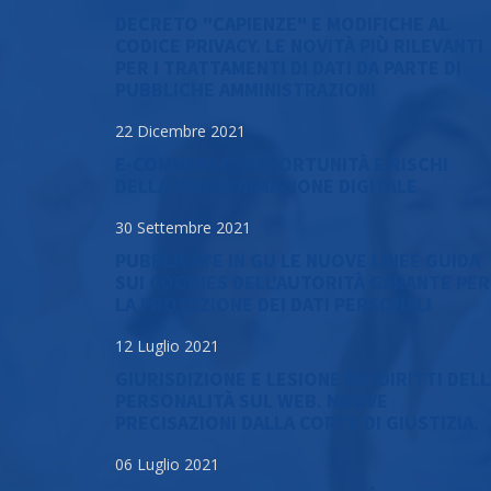
DECRETO "CAPIENZE" E MODIFICHE AL
CODICE PRIVACY. LE NOVITÀ PIÙ RILEVANTI
PER I TRATTAMENTI DI DATI DA PARTE DI
PUBBLICHE AMMINISTRAZIONI
22 Dicembre 2021
E-COMMERCE: OPPORTUNITÀ E RISCHI
DELLA TRASFORMAZIONE DIGITALE
30 Settembre 2021
PUBBLICATE IN GU LE NUOVE LINEE GUIDA
SUI COOKIES DELL'AUTORITÀ GARANTE PER
LA PROTEZIONE DEI DATI PERSONALI
12 Luglio 2021
GIURISDIZIONE E LESIONE DEI DIRITTI DEL
PERSONALITÀ SUL WEB. NUOVE
PRECISAZIONI DALLA CORTE DI GIUSTIZIA.
06 Luglio 2021