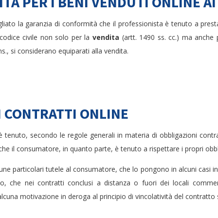
TÀ PER I BENI VENDUTI ONLINE 
liato la garanzia di conformità che il professionista è tenuto a prest
 codice civile non solo per la
vendita
(artt. 1490 ss. cc.) ma anche p
ns., si considerano equiparati alla vendita.
EI CONTRATTI ONLINE
è tenuto, secondo le regole generali in materia di obbligazioni cont
nche il consumatore, in quanto parte, è tenuto a rispettare i propri obbl
cune particolari tutele al consumatore, che lo pongono in alcuni casi in
o, che nei contratti conclusi a distanza o fuori dei locali commerc
alcuna motivazione in deroga al principio di vincolatività del contratto s