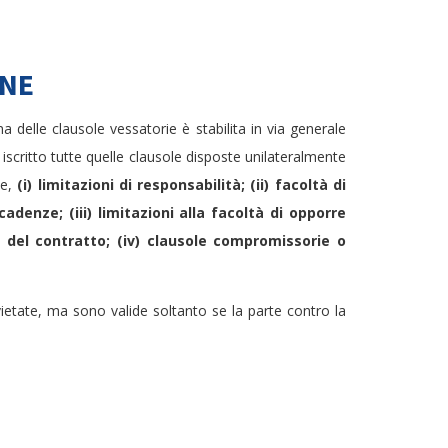
INE
a delle clausole vessatorie è stabilita in via generale
iscritto tutte quelle clausole disposte unilateralmente
te,
(i) limitazioni di responsabilità; (ii)
facoltà di
adenze; (iii)
limitazioni alla facoltà di opporre
 del contratto;
(iv) clausole compromissorie o
etate, ma sono valide soltanto se la parte contro la