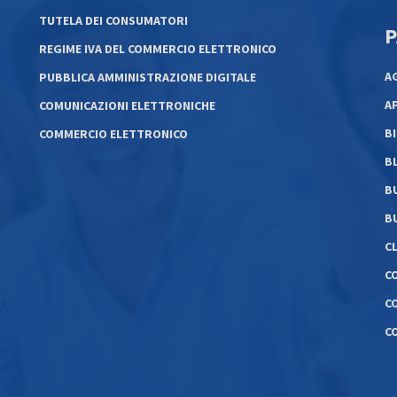
TUTELA DEI CONSUMATORI
P
REGIME IVA DEL COMMERCIO ELETTRONICO
A
PUBBLICA AMMINISTRAZIONE DIGITALE
A
COMUNICAZIONI ELETTRONICHE
B
COMMERCIO ELETTRONICO
B
B
B
C
C
C
LA
C