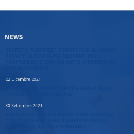
NEWS
DECRETO "CAPIENZE" E MODIFICHE AL CODICE
PRIVACY. LE NOVITÀ PIÙ RILEVANTI PER I
TRATTAMENTI DI DATI DA PARTE DI PUBBLICHE
AMMINISTRAZIONI
22 Dicembre 2021
E-COMMERCE: OPPORTUNITÀ E RISCHI DELLA
TRASFORMAZIONE DIGITALE
30 Settembre 2021
PUBBLICATE IN GU LE NUOVE LINEE GUIDA SUI
COOKIES DELL'AUTORITÀ GARANTE PER LA
PROTEZIONE DEI DATI PERSONALI