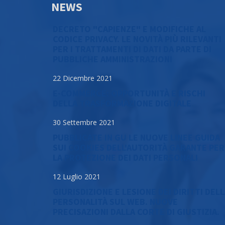
NEWS
DECRETO "CAPIENZE" E MODIFICHE AL
CODICE PRIVACY. LE NOVITÀ PIÙ RILEVANTI
PER I TRATTAMENTI DI DATI DA PARTE DI
PUBBLICHE AMMINISTRAZIONI
22 Dicembre 2021
E-COMMERCE: OPPORTUNITÀ E RISCHI
DELLA TRASFORMAZIONE DIGITALE
30 Settembre 2021
PUBBLICATE IN GU LE NUOVE LINEE GUIDA
SUI COOKIES DELL'AUTORITÀ GARANTE PER
LA PROTEZIONE DEI DATI PERSONALI
12 Luglio 2021
GIURISDIZIONE E LESIONE DEI DIRITTI DEL
PERSONALITÀ SUL WEB. NUOVE
PRECISAZIONI DALLA CORTE DI GIUSTIZIA.