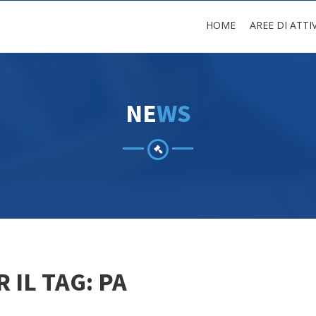
HOME
AREE DI ATTI
N
E
W
S
 IL TAG: PA