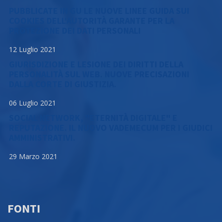
PUBBLICATE IN GU LE NUOVE LINEE GUIDA SUI
COOKIES DELL'AUTORITÀ GARANTE PER LA
PROTEZIONE DEI DATI PERSONALI
12 Luglio 2021
GIURISDIZIONE E LESIONE DEI DIRITTI DELLA
PERSONALITÀ SUL WEB. NUOVE PRECISAZIONI
DALLA CORTE DI GIUSTIZIA.
06 Luglio 2021
SOCIAL NETWORK, "ETERNITÀ DIGITALE" E
REPUTAZIONE. IL NUOVO VADEMECUM PER I GIUDICI
AMMINISTRATIVI.
29 Marzo 2021
FONTI