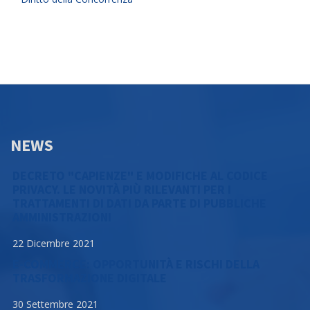
NEWS
DECRETO "CAPIENZE" E MODIFICHE AL CODICE
PRIVACY. LE NOVITÀ PIÙ RILEVANTI PER I
TRATTAMENTI DI DATI DA PARTE DI PUBBLICHE
AMMINISTRAZIONI
22 Dicembre 2021
E-COMMERCE: OPPORTUNITÀ E RISCHI DELLA
TRASFORMAZIONE DIGITALE
30 Settembre 2021