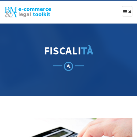
F
I
S
C
A
L
I
T
À