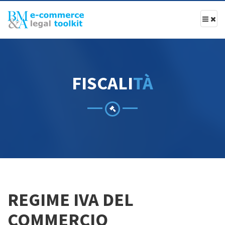
F
I
S
C
A
L
I
T
À
REGIME IVA DEL
COMMERCIO