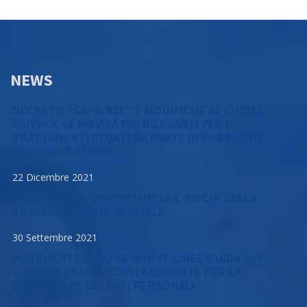
NEWS
DECRETO "CAPIENZE" E MODIFICHE AL CODICE
PRIVACY. LE NOVITÀ PIÙ RILEVANTI PER I
TRATTAMENTI DI DATI DA PARTE DI PUBBLICHE
AMMINISTRAZIONI
22 Dicembre 2021
E-COMMERCE: OPPORTUNITÀ E RISCHI DELLA
TRASFORMAZIONE DIGITALE
30 Settembre 2021
PUBBLICATE IN GU LE NUOVE LINEE GUIDA SUI
COOKIES DELL'AUTORITÀ GARANTE PER LA
PROTEZIONE DEI DATI PERSONALI