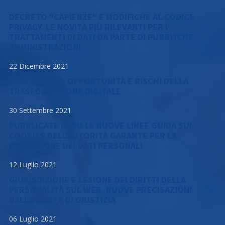
DECRETO "CAPIENZE" E MODIFICHE AL CODICE
PRIVACY. LE NOVITÀ PIÙ RILEVANTI PER I
TRATTAMENTI DI DATI DA PARTE DI PUBBLICHE
AMMINISTRAZIONI
22 Dicembre 2021
E-COMMERCE: OPPORTUNITÀ E RISCHI DELLA
TRASFORMAZIONE DIGITALE
30 Settembre 2021
PUBBLICATE IN GU LE NUOVE LINEE GUIDA SUI
COOKIES DELL'AUTORITÀ GARANTE PER LA
PROTEZIONE DEI DATI PERSONALI
12 Luglio 2021
GIURISDIZIONE E LESIONE DEI DIRITTI DELLA
PERSONALITÀ SUL WEB. NUOVE PRECISAZIONI
DALLA CORTE DI GIUSTIZIA.
06 Luglio 2021