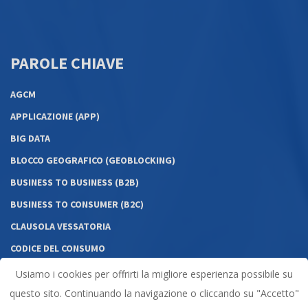
PAROLE CHIAVE
AGCM
APPLICAZIONE (APP)
BIG DATA
BLOCCO GEOGRAFICO (GEOBLOCKING)
BUSINESS TO BUSINESS (B2B)
BUSINESS TO CONSUMER (B2C)
CLAUSOLA VESSATORIA
CODICE DEL CONSUMO
COMMERCIO ELETTRONICO DIRETTO
Usiamo i cookies per offrirti la migliore esperienza possibile su
CONSUMATORE
questo sito. Continuando la navigazione o cliccando su "Accetto"